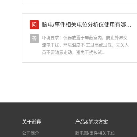
脑电/事件相关电位分析仪使用有哪些注意事项？
问
环境要求：仪器放置于屏蔽室内，防止外界交
答
流电干扰；环境温度不 宜过高或过低；无关人
员不要随意走动，避免干扰被试...
关于瀚翔
产品&解决方案
公司简介
脑电图/事件相关电位