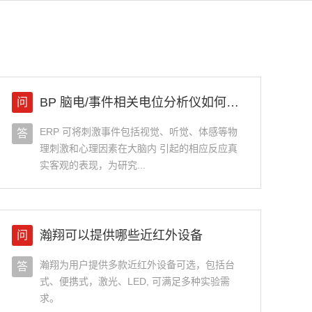
BP 脑电/事件相关电位分析仪如何参与科学研究？
问
ERP 可将刺激事件包括视觉、听觉、体感等物
答
理刺激和心理因素在大脑内 引起的相应反应真
实客观的表现，为研究...
瀚翔可以提供哪些近红外设备
问
瀚翔为用户提供多款近红外设备可选，包括台
答
式、便携式，激光、LED, 可满足多种实验需
求。