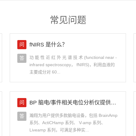
常见问题
fNIRS 是什么？
问
功 能 性 近 红 外 光 谱 技 术 (functional near -
答
infrared spectroscopy， fNIRS)，利用血液的
主要成分对 60...
BP 脑电/事件相关电位分析仪提供哪些型号供客户选择？
问
瀚翔为用户提供多款脑电设备，包括 BrainAmp
答
系列、ActiCHamp 系列、 V-amp 系列、
Liveamp 系列，可满足多种实...